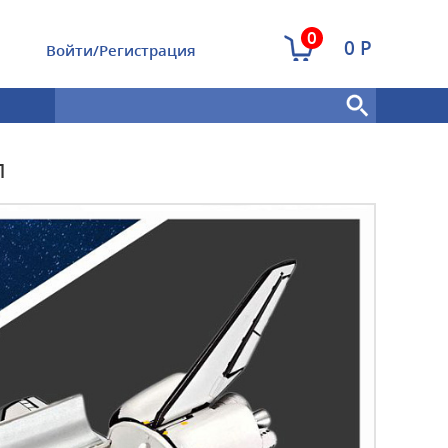
0
0 Р
Войти/Регистрация
л