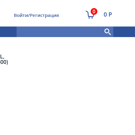
0
0 Р
Войти/Регистрация
L,
00)