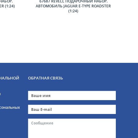
НАБОР.
67687 REVELL ПОДАРОЧНЫЙ НАБОР.
6
 (1:24)
АВТОМОБИЛЬ JAGUAR E-TYPE ROADSTER
АВТ
(1:24)
НАЛЬНОЙ
ОБРАТНАЯ СВЯЗЬ
и
рсональных