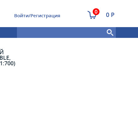
0
0 Р
Войти/Регистрация
ИЙ
BLE,
:700)