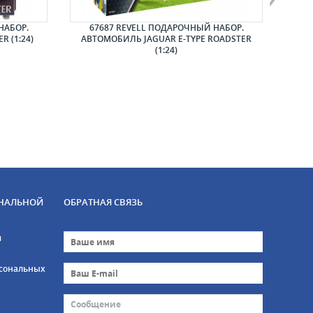
НАБОР.
67687 REVELL ПОДАРОЧНЫЙ НАБОР.
6
 (1:24)
АВТОМОБИЛЬ JAGUAR E-TYPE ROADSTER
АВТ
(1:24)
НАЛЬНОЙ
ОБРАТНАЯ СВЯЗЬ
и
рсональных