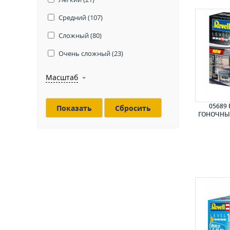
Средний (
107
)
Сложный (
80
)
Очень сложный (
23
)
Масштаб
05689
Сбросить
ГОНОЧНЫ