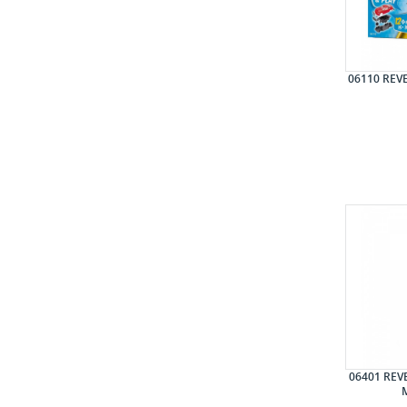
06110 RE
06401 RE
M