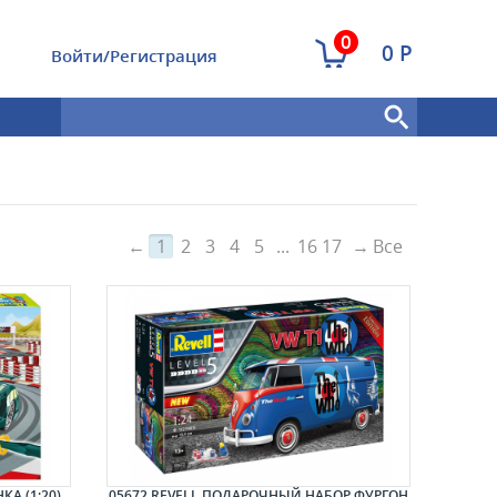
0
0 Р
Войти/Регистрация
←
1
2
3
4
5
...
16
17
→
Все
А (1:20)
05672 REVELL ПОДАРОЧНЫЙ НАБОР ФУРГОН