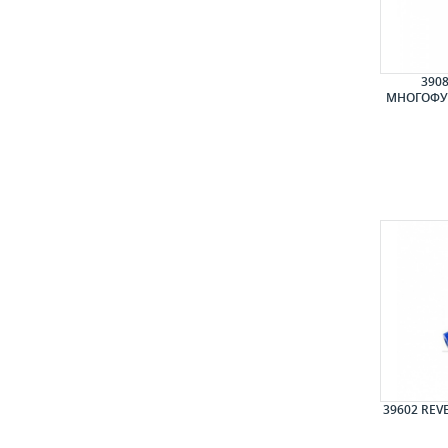
390
МНОГОФУ
39602 REV