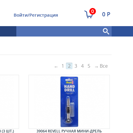
0
0 Р
Войти/Регистрация
←
1
2
3
4
5
→
Все
(3 ШТ.)
39064 REVELL РУЧНАЯ МИНИ-ДРЕЛЬ